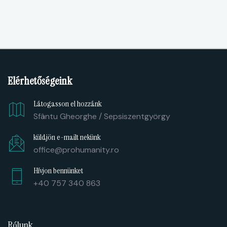
Elérhetőségeink
Látogasson el hozzánk
Sfântu Gheorghe / Sepsiszentgyörgy
küldjön e-mailt nekünk
office@prohumanity.ro
Hívjon bennünket
+40 757 340 863
Rólunk