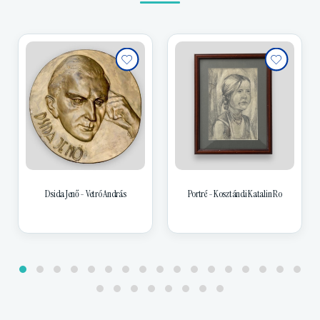
Dsida Jenő - Vetró András
Portré - Kosztándi Katalin Ro
Batthyany