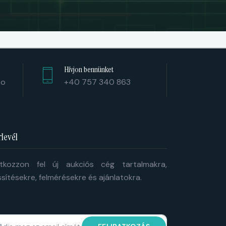
Hívjon bennünket
ro
+40 757 340 863
rlevél
atkozzon fel új aukciós cég tartalmakra,
issítésekre, felmérésekre és ajánlatokra.