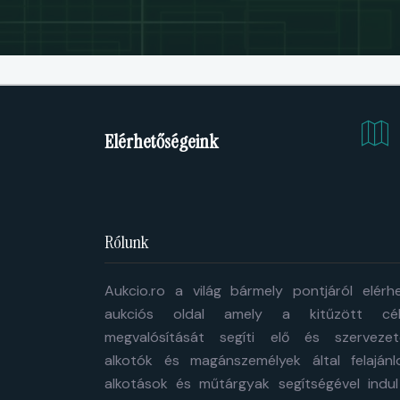
Elérhetőségeink
Rólunk
Aukcio.ro a világ bármely pontjáról elérh
aukciós oldal amely a kitűzött cél
megvalósítását segíti elő és szervezet
alkotók és magánszemélyek által felajánl
alkotások és műtárgyak segítségével indul