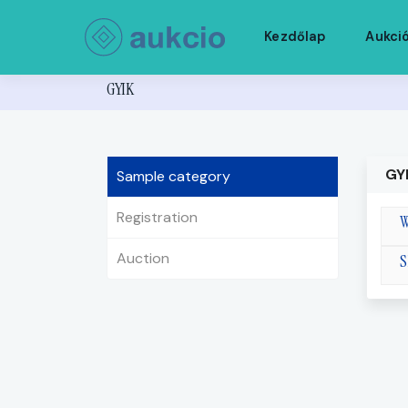
Kezdőlap
Aukci
GYIK
GY
Sample category
Registration
W
Auction
S