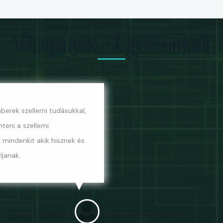
Vélemények > Ügyfeleinktől
berek szellemi tudásukkal,
teni a szellemi
 mindenkit akik hisznek és
ljanak.
Gyergyo