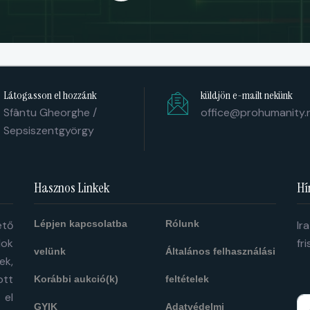
Látogasson el hozzánk
küldjön e-mailt nekünk
Sfântu Gheorghe /
office@prohumanity.
Sepsiszentgyörgy
Hasznos Linkek
Hí
ető
Lépjen kapcsolatba
Rólunk
Ir
ok
fr
velünk
Általános felhasználási
ek,
ott
Korábbi aukció(k)
feltételek
 el
GYIK
Adatvédelmi