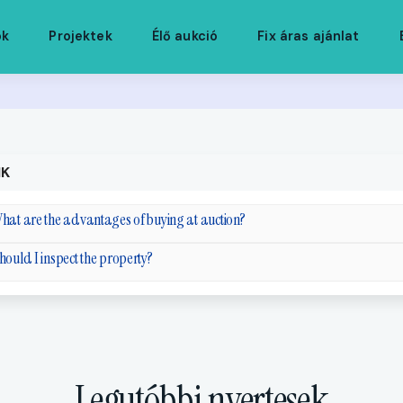
ók
Projektek
Élő aukció
Fix áras ajánlat
IK
hat are the advantages of buying at auction?
hould I inspect the property?
Legutóbbi nyertesek