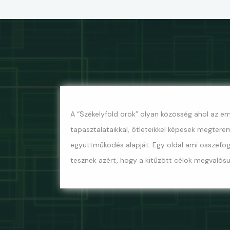
A “Székelyföld örök” olyan közösség ahol az em
tapasztalataikkal, ötleteikkel képesek megterem
együttműködés alapját. Egy oldal ami összefog
tesznek azért, hogy a kitűzött célok megvalósu