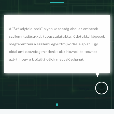
A “Székelyföld örök” olyan közösség ahol az emberek
szellemi tudásukkal, tapasztalataikkal, ötleteikkel képesek
megteremteni a szellemi együttműködés alapját. Egy
oldal ami összefog mindenkit akik hisznek és tesznek
azért, hogy a kitűzött célok megvalósuljanak.
Gyergyo