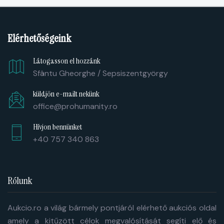
Elérhetőségeink
Látogasson el hozzánk
Sfântu Gheorghe / Sepsiszentgyörgy
küldjön e-mailt nekünk
office@prohumanity.ro
Hívjon bennünket
+40 757 340 863
Rólunk
Aukcio.ro a világ bármely pontjáról elérhető aukciós oldal
amely a kitűzött célok megvalósítását segíti elő és