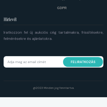
GDPR
Hírlevél
Iratkozzon fel új aukciós cég tartalmakra, frissítésekre,
felmérésekre és ajánlatokra.
FELIRATKOZÁS
@2023 Minden jog fenntartva.