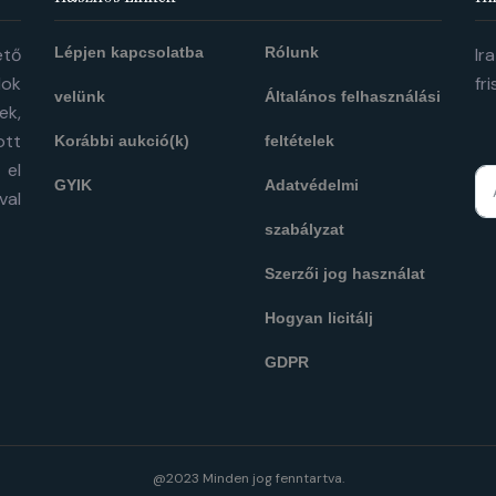
ető
Lépjen kapcsolatba
Rólunk
Ir
ok
fr
velünk
Általános felhasználási
ek,
ott
Korábbi aukció(k)
feltételek
 el
GYIK
Adatvédelmi
val
szabályzat
Szerzői jog használat
Hogyan licitálj
GDPR
@2023 Minden jog fenntartva.