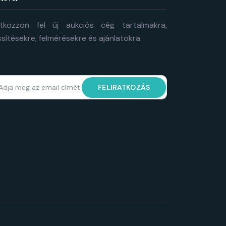
atkozzon fel új aukciós cég tartalmakra,
issítésekre, felmérésekre és ajánlatokra.
FELIRATKOZÁS