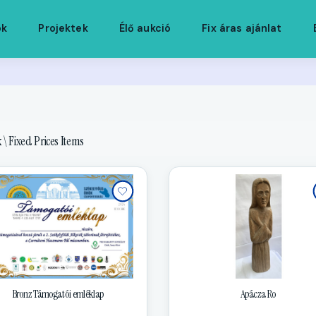
ók
Projektek
Élő aukció
Fix áras ajánlat
 \ Fixed Prices Items
Bronz Támogatói emléklap
Apácza Ro