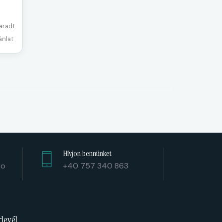
aradt
ánlat
Hívjon bennünket
ro
+40 757 340 863
rlevél