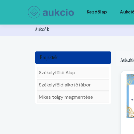
Kezdőlap
Aukci
Aukciók
Projektek
Aukciók
Székelyföldi Alap
Székelyföld alkotótábor
Mikes tölgy megmentése