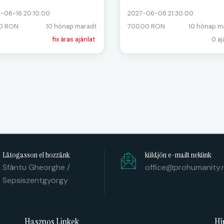
-06-16 20:10:00
2027-06-08 21:30:00
00 RON
10 hónap maradt
700.00 RON
10 hónap m
fix áras ajánlat
0 aj
Látogasson el hozzánk
küldjön e-mailt nekünk
Sfântu Gheorghe /
office@prohumanity.
Sepsiszentgyörgy
Hasznos Linkek
Hí