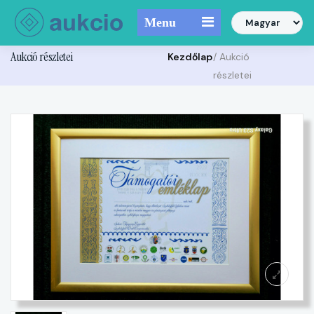
Menu
Aukció részletei
Kezdőlap
/ Aukció
részletei