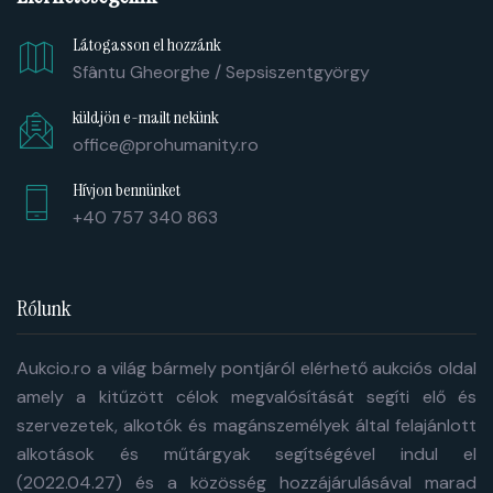
Látogasson el hozzánk
Sfântu Gheorghe / Sepsiszentgyörgy
küldjön e-mailt nekünk
office@prohumanity.ro
Hívjon bennünket
+40 757 340 863
Rólunk
Aukcio.ro a világ bármely pontjáról elérhető aukciós oldal
amely a kitűzött célok megvalósítását segíti elő és
szervezetek, alkotók és magánszemélyek által felajánlott
alkotások és műtárgyak segítségével indul el
(2022.04.27) és a közösség hozzájárulásával marad