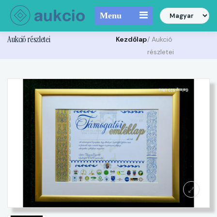
Menu
Aukció részletei
Kezdőlap
/ Aukció
részletei